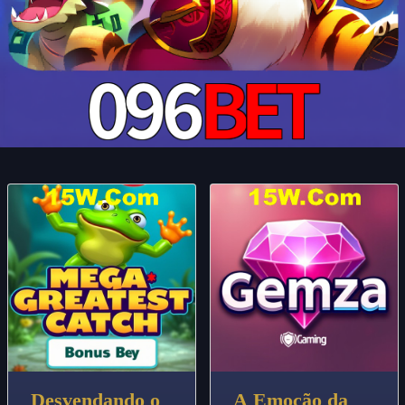
Desvendando o
A Emoção da