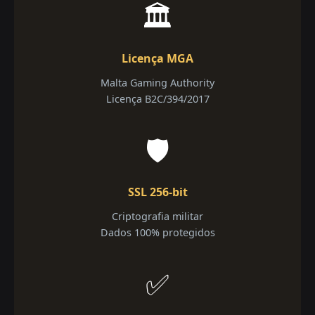
🏛️
Licença MGA
Malta Gaming Authority
Licença B2C/394/2017
🛡️
SSL 256-bit
Criptografia militar
Dados 100% protegidos
✅