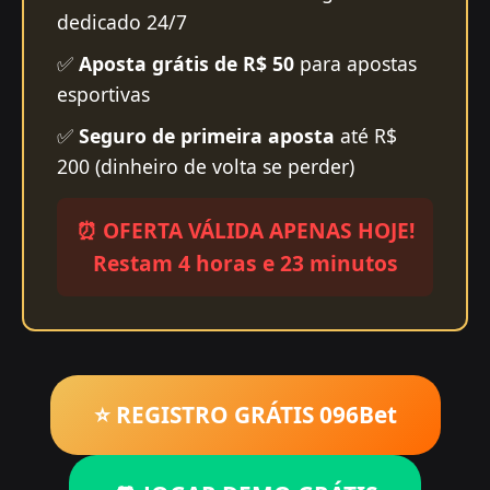
dedicado 24/7
✅
Aposta grátis de R$ 50
para apostas
esportivas
✅
Seguro de primeira aposta
até R$
200 (dinheiro de volta se perder)
⏰ OFERTA VÁLIDA APENAS HOJE!
Restam 4 horas e 23 minutos
⭐ REGISTRO GRÁTIS 096Bet