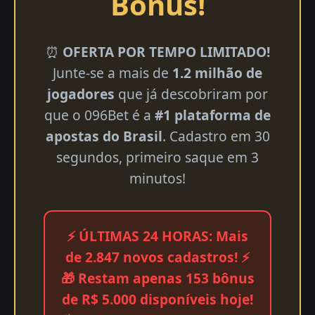
Bônus!
⏰
OFERTA POR TEMPO LIMITADO!
Junte-se a mais de
1.2 milhão de
jogadores
que já descobriram por
que o 096Bet é a
#1 plataforma de
apostas do Brasil
. Cadastro em 30
segundos, primeiro saque em 3
minutos!
⚡ ÚLTIMAS 24 HORAS: Mais
de 2.847 novos cadastros! ⚡
🎁 Restam apenas 153 bônus
de R$ 5.000 disponíveis hoje!