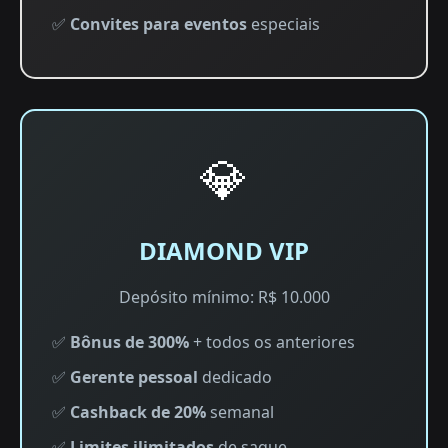
✅
Convites para eventos
especiais
💎
DIAMOND VIP
Depósito mínimo: R$ 10.000
✅
Bônus de 300%
+ todos os anteriores
✅
Gerente pessoal
dedicado
✅
Cashback de 20%
semanal
✅
Limites ilimitados
de saque