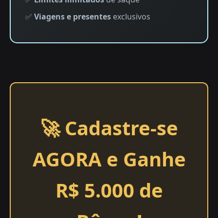
✅
Viagens e presentes
exclusivos
🚀 Cadastre-se
AGORA e Ganhe
R$ 5.000 de