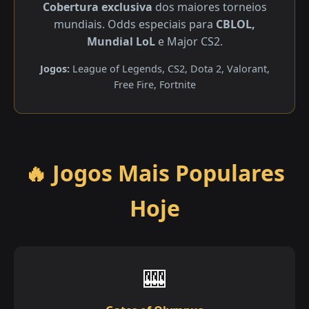
Cobertura exclusiva
dos maiores torneios
mundiais. Odds especiais para
CBLOL,
Mundial LoL
e Major CS2.
Jogos:
League of Legends, CS2, Dota 2, Valorant,
Free Fire, Fortnite
🔥 Jogos Mais Populares
Hoje
🎰