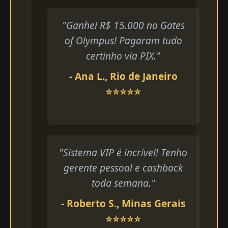
"Ganhei R$ 15.000 no Gates
of Olympus! Pagaram tudo
certinho via PIX."
- Ana L., Rio de Janeiro
⭐⭐⭐⭐⭐
"Sistema VIP é incrível! Tenho
gerente pessoal e cashback
toda semana."
- Roberto S., Minas Gerais
⭐⭐⭐⭐⭐