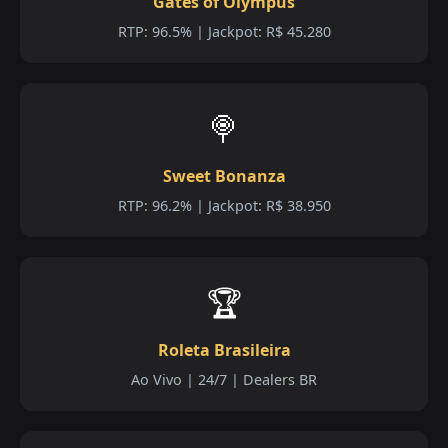
Gates of Olympus
RTP: 96.5% | Jackpot: R$ 45.280
🍭
Sweet Bonanza
RTP: 96.2% | Jackpot: R$ 38.950
🏆
Roleta Brasileira
Ao Vivo | 24/7 | Dealers BR