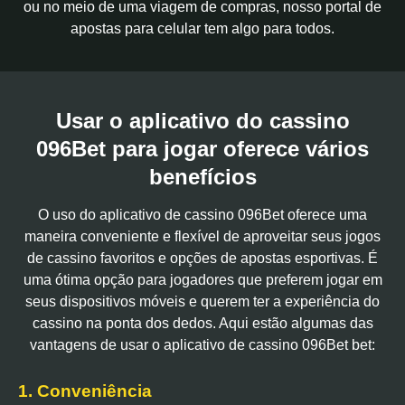
ou no meio de uma viagem de compras, nosso portal de
apostas para celular tem algo para todos.
Usar o aplicativo do cassino
096Bet para jogar oferece vários
benefícios
O uso do aplicativo de cassino 096Bet oferece uma
maneira conveniente e flexível de aproveitar seus jogos
de cassino favoritos e opções de apostas esportivas. É
uma ótima opção para jogadores que preferem jogar em
seus dispositivos móveis e querem ter a experiência do
cassino na ponta dos dedos. Aqui estão algumas das
vantagens de usar o aplicativo de cassino 096Bet bet:
1. Conveniência