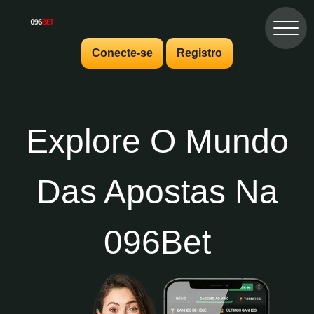
Conecte-se
Registro
Explore O Mundo
Das Apostas Na
096Bet