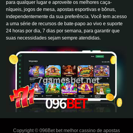
para qualquer lugar e aproveite os melhores caça-
níqueis, jogos de mesa, apostas esportivas e bônus,
independentemente da sua preferência. Você tem acesso
a uma série de recursos de bate-papo ao vivo e suporte
24 horas por dia, 7 dias por semana, para garantir que
suas necessidades sejam sempre atendidas.
Copyright © 096Bet bet melhor cassino de apostas