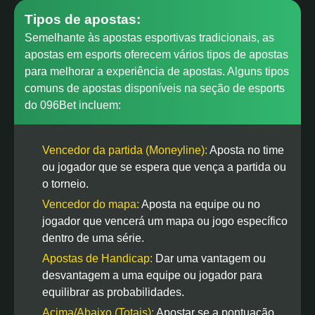
Tipos de apostas:
Semelhante às apostas esportivas tradicionais, as
apostas em esports oferecem vários tipos de apostas
para melhorar a experiência de apostas. Alguns tipos
comuns de apostas disponíveis na seção de esports
do 096Bet incluem:
Vencedor da partida (Moneyline):
Aposta no time
ou jogador que se espera que vença a partida ou
o torneio.
Vencedor do mapa:
Aposta na equipe ou no
jogador que vencerá um mapa ou jogo específico
dentro de uma série.
Apostas de Handicap:
Dar uma vantagem ou
desvantagem a uma equipe ou jogador para
equilibrar as probabilidades.
Acima/Abaixo (Totais):
Apostar se a pontuação