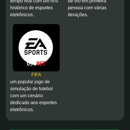
tempo real com um rico
de tiro em primeira
histórico de esportes
pessoa com várias
eletrônicos.
iterações.
FIFA
um popular jogo de
simulação de futebol
com um cenário
dedicado aos esportes
eletrônicos.