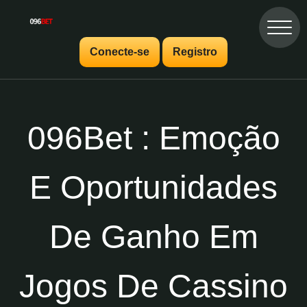
Conecte-se
Registro
096Bet : Emoção
E Oportunidades
De Ganho Em
Jogos De Cassino