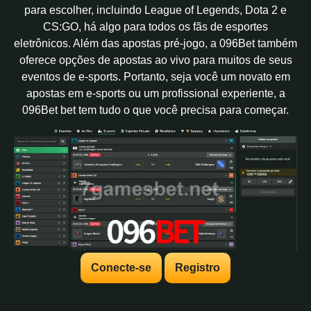
para escolher, incluindo League of Legends, Dota 2 e
CS:GO, há algo para todos os fãs de esportes
eletrônicos. Além das apostas pré-jogo, a 096Bet também
oferece opções de apostas ao vivo para muitos de seus
eventos de e-sports. Portanto, seja você um novato em
apostas em e-sports ou um profissional experiente, a
096Bet bet tem tudo o que você precisa para começar.
Conecte-se
Registro