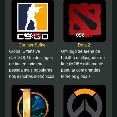
Counter-Strike:
Dota 2:
Global Offensive
Um jogo de arena de
(CS:GO): Um dos jogos
batalha multijogador on-
de tiro em primeira
line (MOBA) altamente
pessoa mais populares
popular com grandes
nos esportes eletrônicos.
torneios globais.