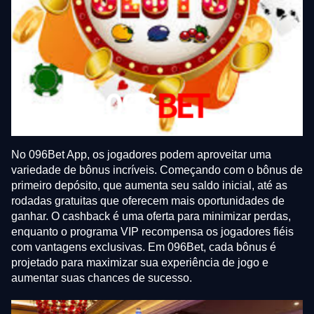
No 096Bet App, os jogadores podem aproveitar uma
variedade de bônus incríveis. Começando com o bônus de
primeiro depósito, que aumenta seu saldo inicial, até as
rodadas gratuitas que oferecem mais oportunidades de
ganhar. O cashback é uma oferta para minimizar perdas,
enquanto o programa VIP recompensa os jogadores fiéis
com vantagens exclusivas. Em 096Bet, cada bônus é
projetado para maximizar sua experiência de jogo e
aumentar suas chances de sucesso.