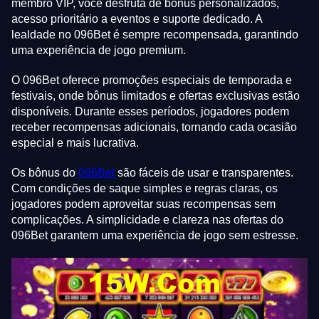
membro VIP, você desfruta de bônus personalizados,
acesso prioritário a eventos e suporte dedicado. A
lealdade no 096Bet é sempre recompensada, garantindo
uma experiência de jogo premium.
O 096Bet oferece promoções especiais de temporada e
festivais, onde bônus limitados e ofertas exclusivas estão
disponíveis. Durante esses períodos, jogadores podem
receber recompensas adicionais, tornando cada ocasião
especial e mais lucrativa.
Os bônus do
096Bet
são fáceis de usar e transparentes.
Com condições de saque simples e regras claras, os
jogadores podem aproveitar suas recompensas sem
complicações. A simplicidade e clareza nas ofertas do
096Bet garantem uma experiência de jogo sem estresse.