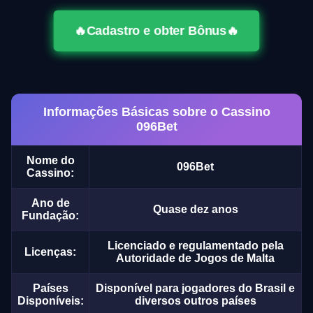
🔥Cadastro e obter Bônus🔥
Informações Básicas sobre o Cassino
096Bet
Nome do
096Bet
Cassino:
Ano de
Quase dez anos
Fundação:
Licenciado e regulamentado pela
Licenças:
Autoridade de Jogos de Malta
Países
Disponível para jogadores do Brasil e
Disponíveis:
diversos outros países