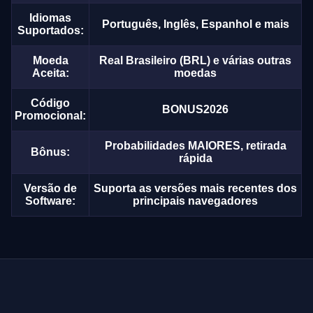
Idiomas
Português, Inglês, Espanhol e mais
Suportados:
Moeda
Real Brasileiro (BRL) e várias outras
Aceita:
moedas
Código
BONUS2026
Promocional:
Probabilidades MAIORES, retirada
Bônus:
rápida
Versão de
Suporta as versões mais recentes dos
Software:
principais navegadores