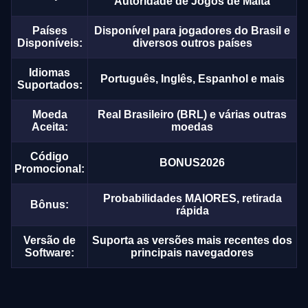
Autoridade de Jogos de Malta
Países
Disponível para jogadores do Brasil e
Disponíveis:
diversos outros países
Idiomas
Português, Inglês, Espanhol e mais
Suportados:
Moeda
Real Brasileiro (BRL) e várias outras
Aceita:
moedas
Código
BONUS2026
Promocional:
Probabilidades MAIORES, retirada
Bônus:
rápida
Versão de
Suporta as versões mais recentes dos
Software:
principais navegadores