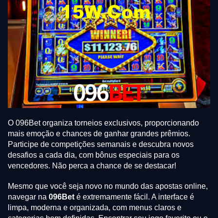
O 096Bet organiza torneios exclusivos, proporcionando
mais emoção e chances de ganhar grandes prêmios.
Participe de competições semanais e descubra novos
desafios a cada dia, com bônus especiais para os
vencedores. Não perca a chance de se destacar!
Mesmo que você seja novo no mundo das apostas online,
navegar na
096Bet
é extremamente fácil. A interface é
limpa, moderna e organizada, com menus claros e