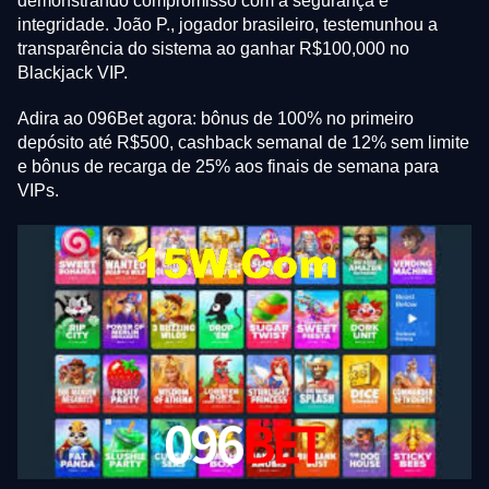
demonstrando compromisso com a segurança e
integridade. João P., jogador brasileiro, testemunhou a
transparência do sistema ao ganhar R$100,000 no
Blackjack VIP.
Adira ao 096Bet agora: bônus de 100% no primeiro
depósito até R$500, cashback semanal de 12% sem limite
e bônus de recarga de 25% aos finais de semana para
VIPs.