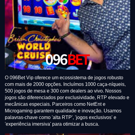
O 096Bet Vip oferece um ecossistema de jogos robusto
com mais de 2000 opções. Incluímos 1000 caça-níqueis,
500 jogos de mesa e 300 com dealers ao vivo. Nossos
jogos são diferenciados por exclusividade, RTP elevado e
mecânicas especiais. Parceiros como NetEnt e
Microgaming garantem qualidade e inovação. Usamos
palavras-chave como 'alta RTP', 'jogos exclusivos' e
'experiência imersiva' para otimizar a busca.