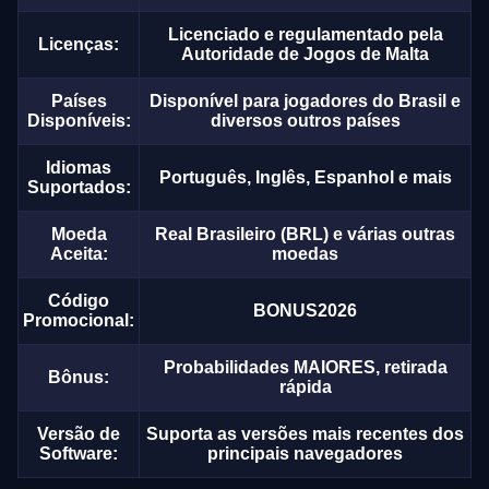
Licenciado e regulamentado pela
Licenças:
Autoridade de Jogos de Malta
Países
Disponível para jogadores do Brasil e
Disponíveis:
diversos outros países
Idiomas
Português, Inglês, Espanhol e mais
Suportados:
Moeda
Real Brasileiro (BRL) e várias outras
Aceita:
moedas
Código
BONUS2026
Promocional:
Probabilidades MAIORES, retirada
Bônus:
rápida
Versão de
Suporta as versões mais recentes dos
Software:
principais navegadores