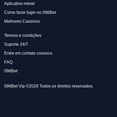
Aplicativo móvel
Como fazer login no 096Bet
Melhores Cassinos
Termos e condições
Suporte 24/7
Entre em contato conosco
FAQ
096Bet
096Bet Vip ©2026 Todos os direitos reservados.