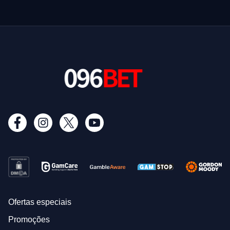
Ofertas especiais
Promoções