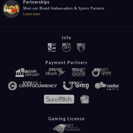
Partnerships
Meet our Brand Ambassadors & Sports Partners
Learnt more
Info
Payment Partners
Gaming License