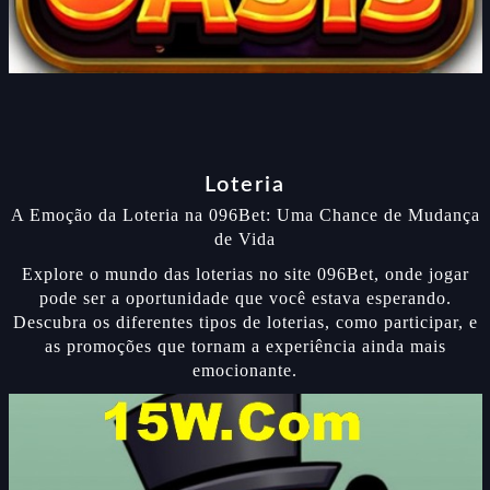
Loteria
A Emoção da Loteria na 096Bet: Uma Chance de Mudança
de Vida
Explore o mundo das loterias no site 096Bet, onde jogar
pode ser a oportunidade que você estava esperando.
Descubra os diferentes tipos de loterias, como participar, e
as promoções que tornam a experiência ainda mais
emocionante.