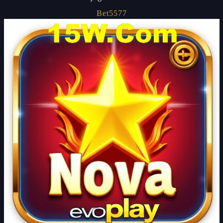
Bet5577