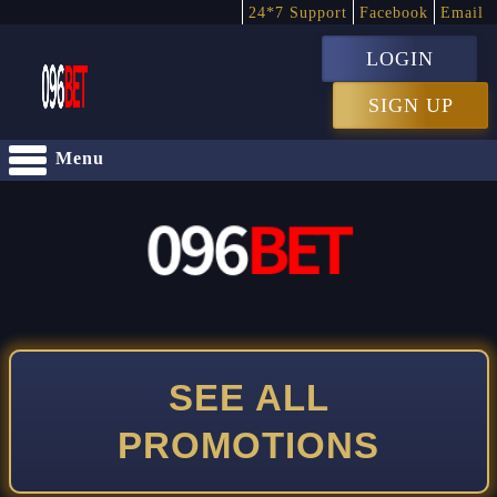
24*7 Support
Facebook
Email
LOGIN
SIGN UP
Menu
SEE ALL
PROMOTIONS