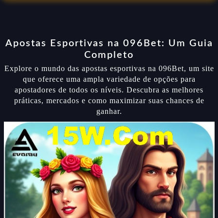
Apostas Esportivas na 096Bet: Um Guia
Completo
Explore o mundo das apostas esportivas na 096Bet, um site
que oferece uma ampla variedade de opções para
apostadores de todos os níveis. Descubra as melhores
práticas, mercados e como maximizar suas chances de
ganhar.