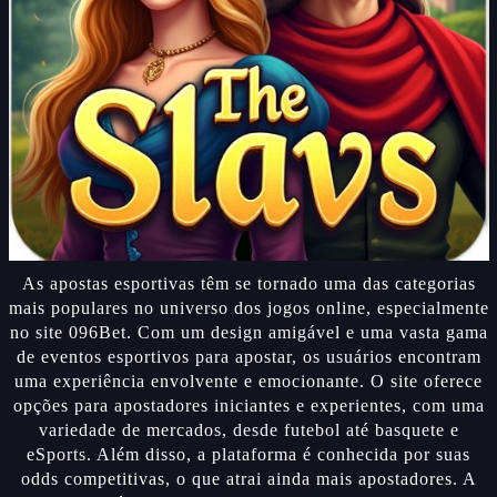
As apostas esportivas têm se tornado uma das categorias
mais populares no universo dos jogos online, especialmente
no site 096Bet. Com um design amigável e uma vasta gama
de eventos esportivos para apostar, os usuários encontram
uma experiência envolvente e emocionante. O site oferece
opções para apostadores iniciantes e experientes, com uma
variedade de mercados, desde futebol até basquete e
eSports. Além disso, a plataforma é conhecida por suas
odds competitivas, o que atrai ainda mais apostadores. A