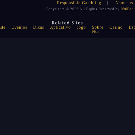
Responsible Gambling
About us
Copyrights © 2026 All Rights Reserved by
096Bet
Related Sites
ade
Eventos
Dicas
Aplicativo
Jogo
Sobre
Casino
Esp
Nós