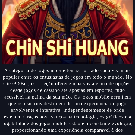
A categoria de jogos mobile tem se tornado cada vez mais
popular entre os entusiastas de jogos em todo o mundo. No
site 096Bet, essa seção oferece uma vasta gama de opções,
desde jogos de cassino até apostas em esportes, tudo
acessível na palma da sua mão. Os jogos mobile permitem
que os usuários desfrutem de uma experiência de jogo
envolvente e interativa, independentemente de onde
estejam. Graças aos avanços na tecnologia, os gráficos e a
jogabilidade dos jogos mobile estão em constante evolução,
proporcionando uma experiência comparável à dos