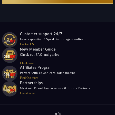
Customer support 24/7
have a question ? Speak to our agent online
Contact CS
New Member Guide
Check out FAQ and guides
Check now
Affiliates Program
Partner with us and earn some income!
Find Out more
Partnerships
Meet our Brand Ambassadors & Sports Partners
Learnt more
Info